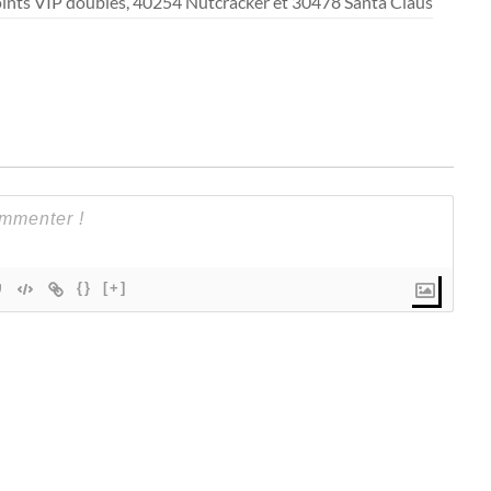
ints VIP doublés, 40254 Nutcracker et 30478 Santa Claus
{}
[+]