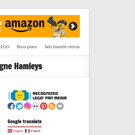
LEGO
Bons plans
Sets bientôt retirés
igne Hamleys
Google translate
French
English