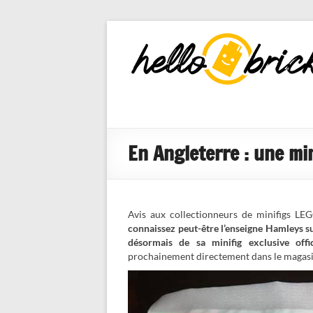
HelloBricks
Blog LEGO,
nouveaut�s
2022, MOCs
et reviews
En Angleterre : une mi
Avis aux collectionneurs de minifigs LEG
connaissez peut-être l’enseigne Hamleys su
désormais de sa minifig exclusive offic
prochainement directement dans le magasin