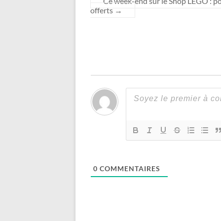
Ce week-end sur le Shop LEGO : po
offerts
→
0
COMMENTAIRES