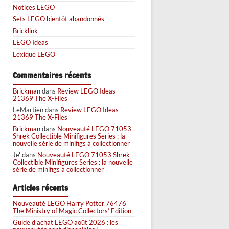
Notices LEGO
Sets LEGO bientôt abandonnés
Bricklink
LEGO Ideas
Lexique LEGO
Commentaires récents
Brickman
dans
Review LEGO Ideas
21369 The X-Files
LeMartien
dans
Review LEGO Ideas
21369 The X-Files
Brickman
dans
Nouveauté LEGO 71053
Shrek Collectible Minifigures Series : la
nouvelle série de minifigs à collectionner
Je'
dans
Nouveauté LEGO 71053 Shrek
Collectible Minifigures Series : la nouvelle
série de minifigs à collectionner
Articles récents
Nouveauté LEGO Harry Potter 76476
The Ministry of Magic Collectors’ Edition
Guide d’achat LEGO août 2026 : les