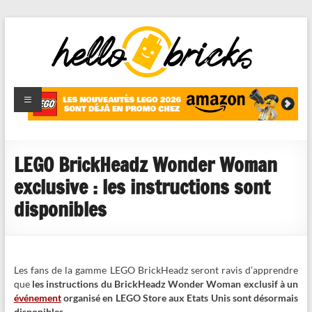
HelloBricks
Blog LEGO,
nouveaut�s
2022,
MOCs et
LEGO BrickHeadz Wonder Woman
reviews
exclusive : les instructions sont
disponibles
Les fans de la gamme LEGO BrickHeadz seront ravis d’apprendre
que
les instructions du BrickHeadz Wonder Woman exclusif à un
événement
organisé en LEGO Store aux Etats Unis sont désormais
disponibles
.