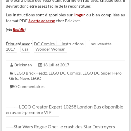
une extra pièce des yeux étant fournie en rab avec chaque set). Il
devrait donc être assez facile de la reconstituer.
Les instructions sont disponibles sur
Imgur
ou bien compilées au
format PDF
à cette adresse
chez Brickset.
(via
Reddit
)
Étiqueté avec :
DC Comics
instructions
nouveautés
2017
usa
Wonder Woman
Brickman
18 juillet 2017
LEGO BrickHeadz
,
LEGO DC Comics
,
LEGO DC Super Hero
Girls
,
News LEGO
0 Commentaires
←
LEGO Creator Expert 10258 London Bus disponible
en avant-première VIP
Star Wars Rogue One : le crash des Star Destroyers