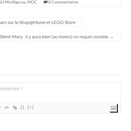
O Minifigures
,
MOC
0 Commentaires
mars sur le Shop@Home et LEGO Store
ilent Mary : il y aura bien (au moins) un requin zombie
→
{}
[+]