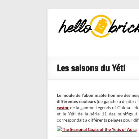
HelloBricks
Blog LEGO,
nouveaut�s
2022, MOCs
et reviews
Les saisons du Yéti
Le moule de l’abominable homme des neige
différentes couleurs
(de gauche à droite : l
castor
de la gamme Legends of Chima – dont
et le Yéti de la série 11 des minifigs à
correspondait à différents pelages pour dif