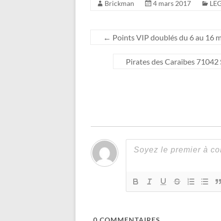
Brickman
4 mars 2017
LEG
←
Points VIP doublés du 6 au 16 
Pirates des Caraibes 71042 S
0
COMMENTAIRES