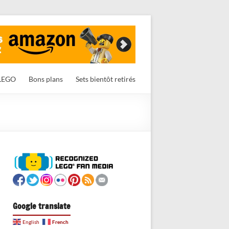
LEGO
Bons plans
Sets bientôt retirés
Google translate
French
English