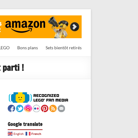
LEGO
Bons plans
Sets bientôt retirés
parti !
Google translate
French
English