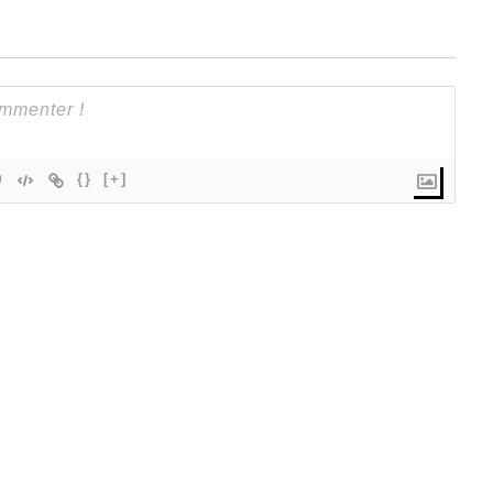
{}
[+]