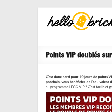
HelloBricks
Blog LEGO,
nouveaut�s
2022, MOCs
et reviews
Points VIP doublés sur
C’est donc parti pour 10 jours de points V
prochain, vous bénéficiez de l’équivalent 
au programme LEGO VIP ? C’est facile et gra