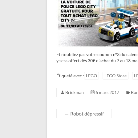
Et n’oubliez pas votre coupon n°3 du calend
y sera offert dès 30€ d’achat du 7 au 13 ma
Étiqueté avec :
LEGO
LEGO Store
L
Brickman
6 mars 2017
Bon
←
Robot dépressif