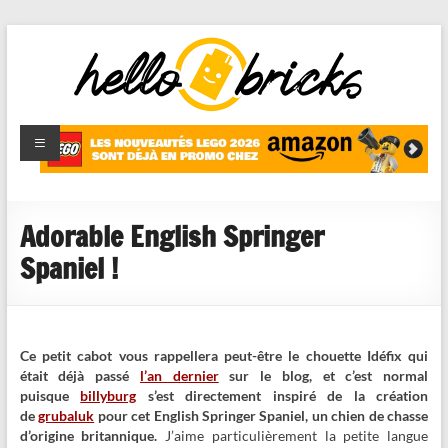
HelloBricks
Blog LEGO,
nouveaut�s
2022,
MOCs et
Adorable English Springer
reviews
Spaniel !
Ce petit cabot vous rappellera peut-être le chouette Idéfix qui
était déjà passé
l’an dernier
sur le blog, et c’est normal
puisque
billyburg
s’est directement inspiré de la création
de
grubaluk
pour cet English Springer Spaniel, un chien de chasse
d’origine britannique.
J’aime particulièrement la petite langue