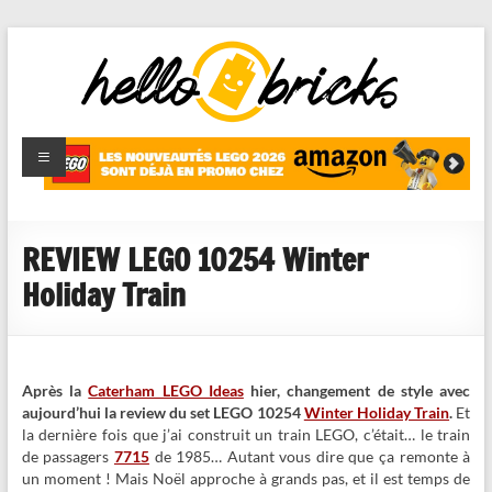
HelloBricks
Blog LEGO,
nouveaut�s
2022,
MOCs et
REVIEW LEGO 10254 Winter
reviews
Holiday Train
Après la
Caterham LEGO Ideas
hier, changement de style avec
aujourd’hui la review du set LEGO 10254
Winter Holiday Train
.
Et
la dernière fois que j’ai construit un train LEGO, c’était… le train
de passagers
7715
de 1985… Autant vous dire que ça remonte à
un moment ! Mais Noël approche à grands pas, et il est temps de