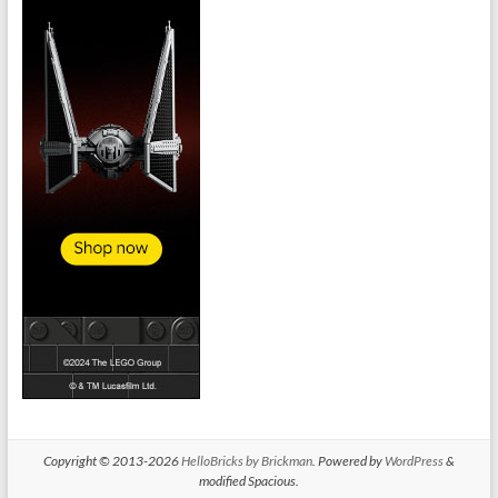
Copyright © 2013-2026
HelloBricks by Brickman
. Powered by
WordPress
&
modified Spacious.