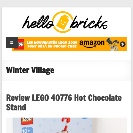
HelloBricks
Blog LEGO,
nouveaut�s
2022,
MOCs et
Winter Village
reviews
Review LEGO 40776 Hot Chocolate
Stand