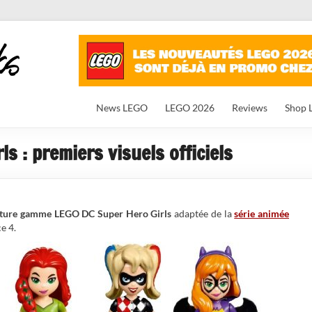
News LEGO
LEGO 2026
Reviews
Shop 
s : premiers visuels officiels
uture gamme LEGO DC Super Hero Girls
adaptée de la
série animée
e 4.