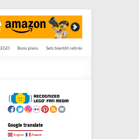
LEGO
Bons plans
Sets bientôt retirés
Google translate
French
English