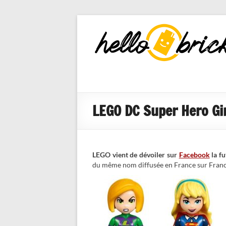
HelloBricks
Blog LEGO,
nouveaut�s
2022, MOCs
et reviews
LEGO DC Super Hero Girl
LEGO vient de dévoiler sur
Facebook
la f
du même nom diffusée en France sur Franc