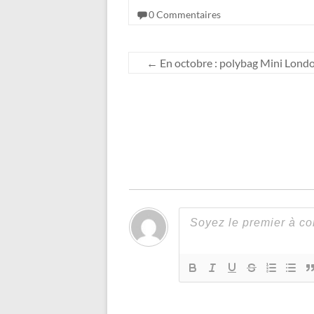
0 Commentaires
←
En octobre : polybag Mini Londo