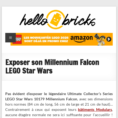
HelloBricks
Blog LEGO,
nouveaut�s
2022,
MOCs et
Exposer son Millennium Falcon
reviews
LEGO Star Wars
Pas évident d’exposer le légendaire Ultimate Collector’s Series
LEGO Star Wars 10179 Millennium Falcon
, avec ses dimensions
hors normes (84 cm de long, 56 cm de large et 21 cm de haut)…
Contrairement à ceux qui exposent leurs
bâtiments Modulars
,
aucune étagère normale ne sera ici suffisante pour l’accueillir !