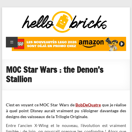
HelloBricks
Blog LEGO,
nouveaut�s
2022,
MOCs et
MOC Star Wars : the Denon’s
reviews
Stallion
C’est en voyant ce MOC Star Wars de
BobDeQuatre
que je réalise
à quel point Disney aurait vraiment pu s’éloigner davantage des
designs des vaisseaux de la Trilogie Originale.
Entre l’ancien X-Wing et le nouveau, l’évolution est vraiment
limitée : de loin, on pourrait presque les confondre ! Alors que