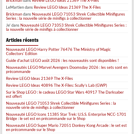
Brickman
dans
Review LEGO Ideas 21369 The X-Files
LeMartien
dans
Review LEGO Ideas 21369 The X-Files
Brickman
dans
Nouveauté LEGO 71053 Shrek Collectible Minifigures
Series : la nouvelle série de minifigs à collectionner
Je'
dans
Nouveauté LEGO 71053 Shrek Collectible Minifigures Series :
la nouvelle série de minifigs à collectionner
Articles récents
Nouveauté LEGO Harry Potter 76476 The Ministry of Magic
Collectors’ Edition
Guide d’achat LEGO août 2026 : les nouveautés sont disponibles !
Nouveautés LEGO Marvel Avengers Doomsday 2026 : les sets sont en
précommande
Review LEGO Ideas 21369 The X-Files
Review LEGO Ideas 40896 The X-Files: Scully’s Lab (GWP)
Sur le Shop LEGO : le cadeau LEGO Star Wars 40917 The Darksaber
est offert
Nouveauté LEGO 71053 Shrek Collectible Minifigures Series : la
nouvelle série de minifigs à collectionner
Nouveauté LEGO Icons 11385 Star Trek: U.S.S. Enterprise NCC-1701
Bridge : le set est en précommande sur le Shop
Nouveauté LEGO Super Mario 72051 Donkey Kong Arcade : le set est
en précommande sur le Shop