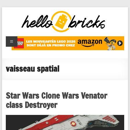
HelloBricks
Blog LEGO,
nouveaut�s
2022,
MOCs et
vaisseau spatial
reviews
Star Wars Clone Wars Venator
class Destroyer