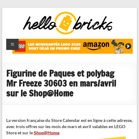
HelloBricks
Blog LEGO,
nouveaut�s
2022,
MOCs et
Figurine de Paques et polybag
reviews
Mr Freeze 30603 en mars/avril
sur le Shop@Home
La version française du Store Calendar est en ligne à cette adresse,
avec trois offres sur les mois de mars et avril valables en LEGO
Store et sur le
Shop@Home
.