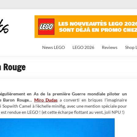
News LEGO
LEGO 2026
Reviews
Shop 
n Rouge
régulièrement en As de la première Guerre mondiale piloter un
ire Baron Rouge…
Miro Dudas
a converti en briques l’imaginaire
li Sopwith Camel à l’échelle minifig, avec une mention spéciale pour
 est rendue en LEGO ! (et cette écharpe flottant au vent, joli NPU !)