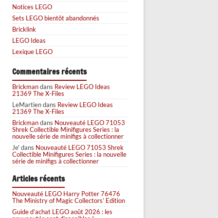
Notices LEGO
Sets LEGO bientôt abandonnés
Bricklink
LEGO Ideas
Lexique LEGO
Commentaires récents
Brickman
dans
Review LEGO Ideas
21369 The X-Files
LeMartien
dans
Review LEGO Ideas
21369 The X-Files
Brickman
dans
Nouveauté LEGO 71053
Shrek Collectible Minifigures Series : la
nouvelle série de minifigs à collectionner
Je'
dans
Nouveauté LEGO 71053 Shrek
Collectible Minifigures Series : la nouvelle
série de minifigs à collectionner
Articles récents
Nouveauté LEGO Harry Potter 76476
The Ministry of Magic Collectors’ Edition
Guide d’achat LEGO août 2026 : les