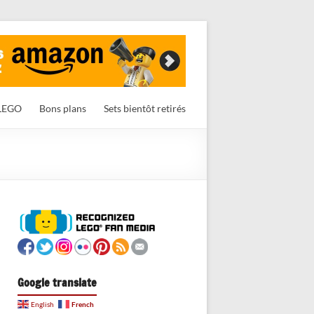
LEGO
Bons plans
Sets bientôt retirés
Google translate
French
English