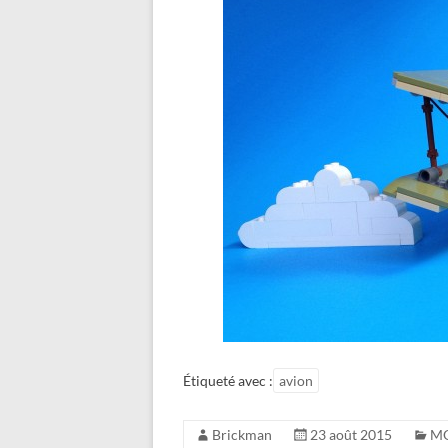
Étiqueté avec :
avion
Brickman
23 août 2015
M