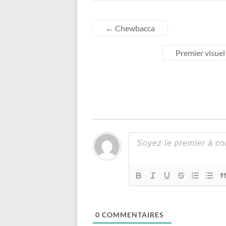
←
Chewbacca
Premier visue
0
COMMENTAIRES