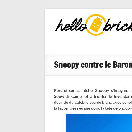
HelloBricks
Blog LEGO,
nouveaut�s
2022, MOCs
et reviews
Snoopy contre le Baro
Perché sur sa niche, Snoopy s’imagine 
Sopwith Camel et affronter le légenda
débridé du célèbre beagle blanc avec ce jo
la façon très réussie donc la tête de Snoopy