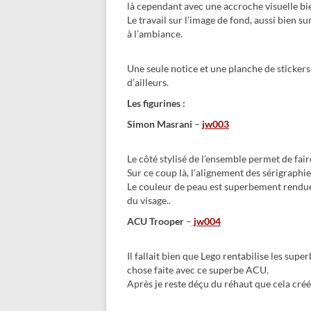
là cependant avec une accroche visuelle bi
Le travail sur l’image de fond, aussi bien s
à l’ambiance.
Une seule notice et une planche de sticker
d’ailleurs.
Les figurines :
Simon Masrani
–
jw003
Le côté stylisé de l’ensemble permet de faire
Sur ce coup là, l’alignement des sérigraphi
Le couleur de peau est superbement rendue, 
du visage..
ACU Trooper
–
jw004
Il fallait bien que Lego rentabilise les sup
chose faite avec ce superbe ACU.
Après je reste déçu du réhaut que cela créé