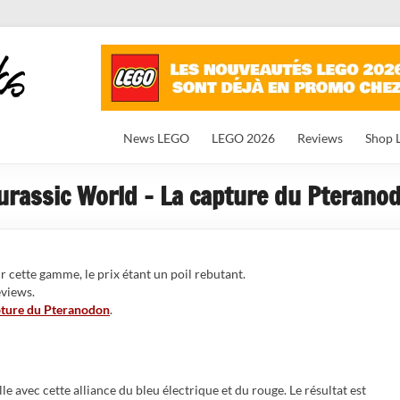
News LEGO
LEGO 2026
Reviews
Shop 
urassic World – La capture du Pterano
r cette gamme, le prix étant un poil rebutant.
eviews.
pture du Pteranodon
.
e avec cette alliance du bleu électrique et du rouge. Le résultat est