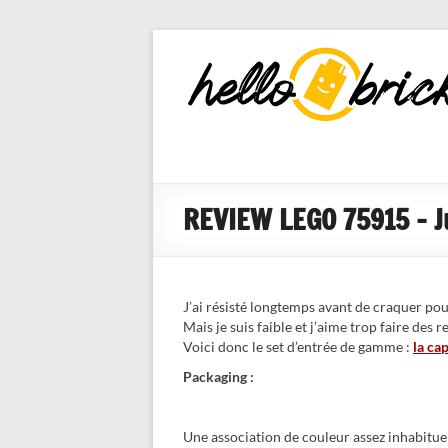
HelloBricks
Blog LEGO,
nouveaut�s
2022, MOCs
et reviews
REVIEW LEGO 75915 – J
J’ai résisté longtemps avant de craquer pou
Mais je suis faible et j’aime trop faire des r
Voici donc le set d’entrée de gamme :
la ca
Packaging :
Une association de couleur assez inhabituell