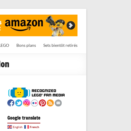
LEGO
Bons plans
Sets bientôt retirés
don
Google translate
French
English