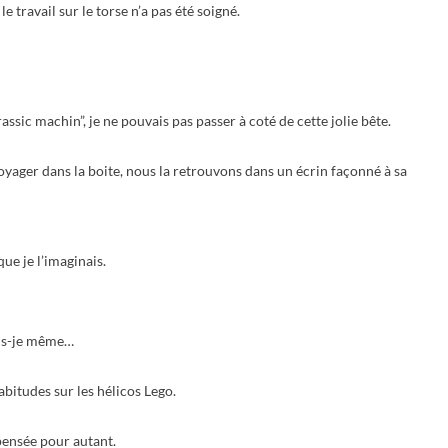
le travail sur le torse n’a pas été soigné.
assic machin”, je ne pouvais pas passer à coté de cette jolie bête.
voyager dans la boite, nous la retrouvons dans un écrin façonné à sa
ue je l’imaginais.
rais-je même…
bitudes sur les hélicos Lego.
pensée pour autant.