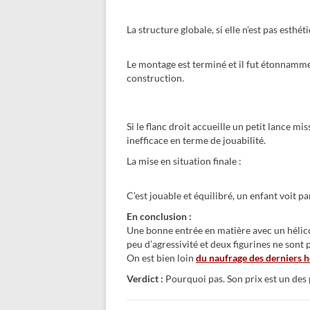
La structure globale, si elle n’est pas est
Le montage est terminé et il fut étonnammen
construction.
Si le flanc droit accueille un petit lance mi
inefficace en terme de jouabilité.
La mise en situation finale :
C’est jouable et équilibré, un enfant voit pa
En conclusion :
Une bonne entrée en matière avec un hélic
peu d’agressivité et deux figurines ne son
On est bien loin
du naufrage des derniers h
Verdict :
Pourquoi pas. Son prix est un des 