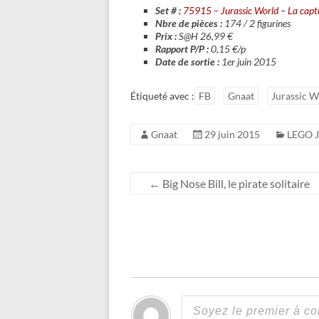
Set # :
75915 – Jurassic World – La cap
Nbre de pièces :
174 / 2 figurines
Prix :
S@H 26,99 €
Rapport P/P :
0,15 €/p
Date de sortie :
1er juin 2015
Étiqueté avec :
FB
Gnaat
Jurassic W
Gnaat
29 juin 2015
LEGO J
←
Big Nose Bill, le pirate solitaire