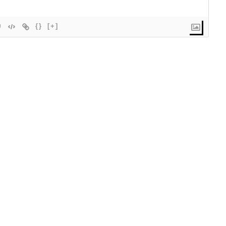
{}
[+]