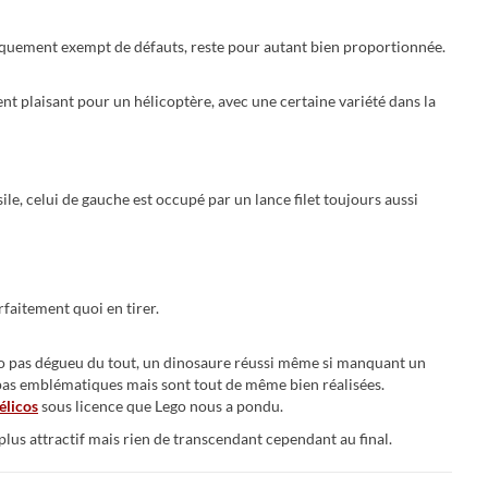
hétiquement exempt de défauts, reste pour autant bien proportionnée.
t plaisant pour un hélicoptère, avec une certaine variété dans la
ssile, celui de gauche est occupé par un lance filet toujours aussi
rfaitement quoi en tirer.
o pas dégueu du tout, un dinosaure réussi même si manquant un
t pas emblématiques mais sont tout de même bien réalisées.
élicos
sous licence que Lego nous a pondu.
plus attractif mais rien de transcendant cependant au final.