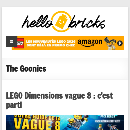
HelloBricks
Blog LEGO,
nouveaut�s
2022,
MOCs et
The Goonies
reviews
LEGO Dimensions vague 8 : c’est
parti