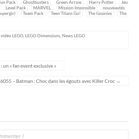
Fun Pack
Ghostbusters
Green Arrow
Harry Potter
Jeu
Level Pack
MARVEL
Mission Impossible
nouveautés
upergirl
Team Pack
Teen Titans Go!
The Goonies
The
 vidéo LEGO
,
LEGO Dimensions
,
News LEGO
un « fan event exclusive »
55 – Batman : Choc dans les égouts avec Killer Croc
→