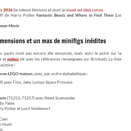
rs 2016
(le reboot féminin) et dont le
visuel est déjà connu
off de Harry Potter
Fantastic Beasts and Where to Find Them
(
Les
tman Movie
imensions et un max de minifigs inédites
es packs n’ont pas encore été annoncés, mais voici le point sur la
ws et
vidéos
(et avec les références renseignées sur Brickset). La liste
austive !
cences LEGO maison
, avec, par ordre alphabétique :
9) avec Finn, Jake, Lumpy Space Princess
Them
(71253, 71257) avec Newt Scamander
by Yates
ry Potter et Lord Voldemort
Cain
n Hunt
ic