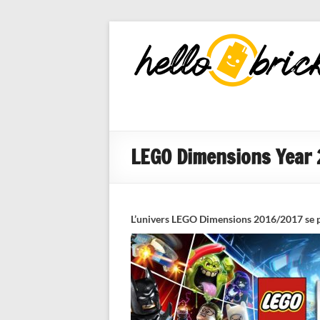
HelloBricks
Blog LEGO,
nouveaut�s
2022, MOCs
et reviews
LEGO Dimensions Year 2 
L’univers LEGO Dimensions 2016/2017 se préc