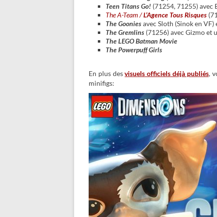
Teen Titans Go!
(71254, 71255) avec 
The A-Team /
L’Agence Tous Risques
(71
The Goonies
avec Sloth (Sinok en VF) 
The Gremlins
(71256) avec Gizmo et 
The LEGO Batman Movie
The Powerpuff Girls
En plus des
visuels officiels déjà publiés
, 
minifigs: