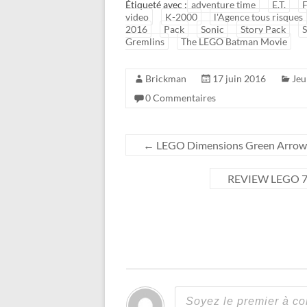
Étiqueté avec :
adventure time
E.T.
video
K-2000
l'Agence tous risques
2016
Pack
Sonic
Story Pack
S
Gremlins
The LEGO Batman Movie
Brickman
17 juin 2016
Jeu
0 Commentaires
←
LEGO Dimensions Green Arrow : 
REVIEW LEGO 760