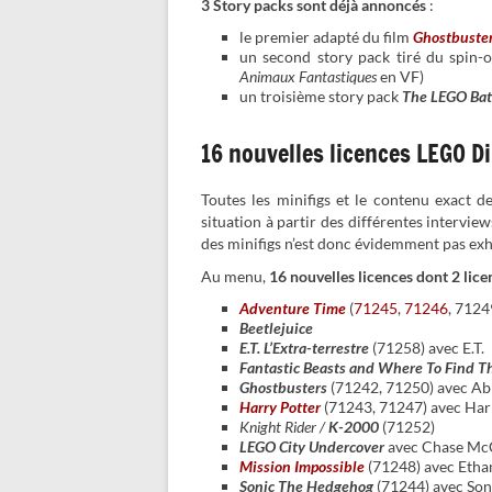
3 Story packs sont déjà annoncés
:
le premier adapté du film
Ghostbuste
un second story pack tiré du spin-
Animaux Fantastiques
en VF)
un troisième story pack
The LEGO Ba
16 nouvelles licences LEGO D
Toutes les minifigs et le contenu exact d
situation à partir des différentes intervie
des minifigs n’est donc évidemment pas exh
Au menu,
16 nouvelles licences dont 2 li
Adventure Time
(
71245
,
71246
, 7124
Beetlejuice
E.T. L’Extra-terrestre
(71258) avec E.T.
Fantastic Beasts and Where To Find 
Ghostbusters
(71242, 71250) avec Ab
Harry Potter
(71243, 71247) avec Har
Knight Rider /
K-2000
(71252)
LEGO City Undercover
avec Chase Mc
Mission Impossible
(71248) avec Etha
Sonic The Hedgehog
(71244) avec Son