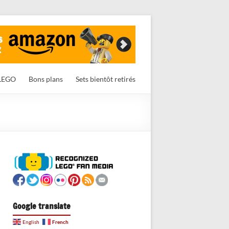
LEGO
Bons plans
Sets bientôt retirés
Google translate
French
English