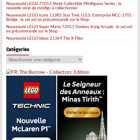
Nouveauté LEGO 71053 Shrek Collectible Minifigures Series : la
nouvelle série de minifigs à collectionner
Nouveauté LEGO Icons 11385 Star Trek: U.S.S. Enterprise NCC-1701
Bridge : le set est en précommande sur le Shop
Nouveauté LEGO Super Mario 72051 Donkey Kong Arcade : le set est
en précommande sur le Shop
Nouveauté LEGO Ideas 21369 The X-Files
Catégories
Catégories