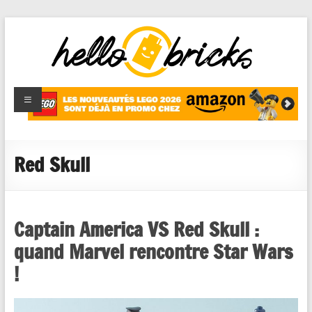
HelloBricks
Blog LEGO,
nouveaut�s
2022,
MOCs et
Red Skull
reviews
Captain America VS Red Skull :
quand Marvel rencontre Star Wars
!