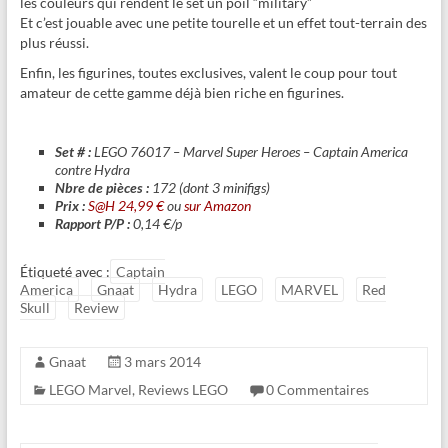
les couleurs qui rendent le set un poil “military”
Et c’est jouable avec une petite tourelle et un effet tout-terrain des
plus réussi.
Enfin, les figurines, toutes exclusives, valent le coup pour tout
amateur de cette gamme déjà bien riche en figurines.
Set # :
LEGO 76017 – Marvel Super Heroes – Captain America
contre Hydra
Nbre de pièces :
172 (dont 3 minifigs)
Prix :
S@H 24,99 €
ou
sur Amazon
Rapport P/P :
0,14 €/p
Étiqueté avec :
Captain
America
Gnaat
Hydra
LEGO
MARVEL
Red
Skull
Review
Gnaat
3 mars 2014
LEGO Marvel
,
Reviews LEGO
0 Commentaires