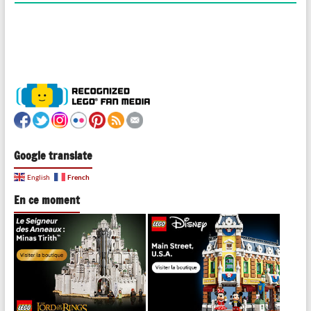
Google translate
French
English
En ce moment