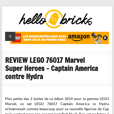
HelloBricks
Blog LEGO,
nouveaut�s
2022,
MOCs et
REVIEW LEGO 76017 Marvel
reviews
Super Heroes – Captain America
contre Hydra
Plus petite des 2 boites de ce début 2014 pour la gamme LEGO
Marvel, ce set LEGO 76017 Captain America vs Hydra
m’intéressait comme beaucoup pour sa nouvelle figurine de Cap
mais surtout pour son ennemi juré Red Skull. Bon set ou fatras à