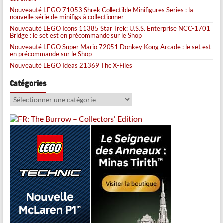
Nouveauté LEGO 71053 Shrek Collectible Minifigures Series : la
nouvelle série de minifigs à collectionner
Nouveauté LEGO Icons 11385 Star Trek: U.S.S. Enterprise NCC-1701
Bridge : le set est en précommande sur le Shop
Nouveauté LEGO Super Mario 72051 Donkey Kong Arcade : le set est
en précommande sur le Shop
Nouveauté LEGO Ideas 21369 The X-Files
Catégories
Catégories