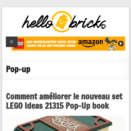
HelloBricks
Blog LEGO,
nouveaut�s
2022,
MOCs et
Pop-up
reviews
Comment améliorer le nouveau set
LEGO Ideas 21315 Pop-Up book