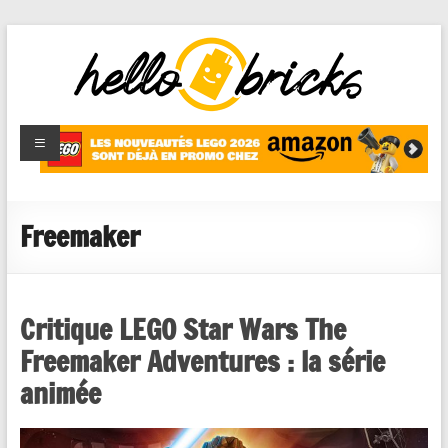
HelloBricks
Blog LEGO,
nouveaut�s
2022,
MOCs et
Freemaker
reviews
Critique LEGO Star Wars The
Freemaker Adventures : la série
animée