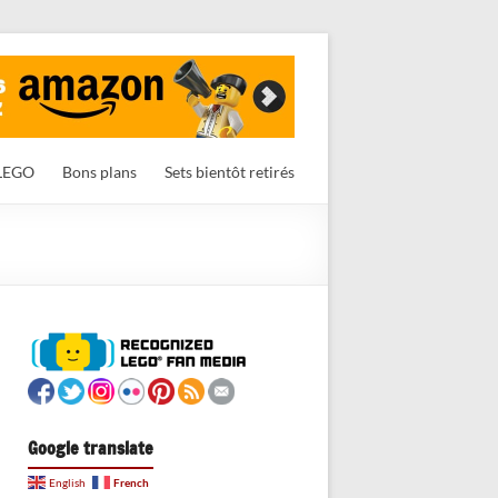
LEGO
Bons plans
Sets bientôt retirés
Google translate
French
English