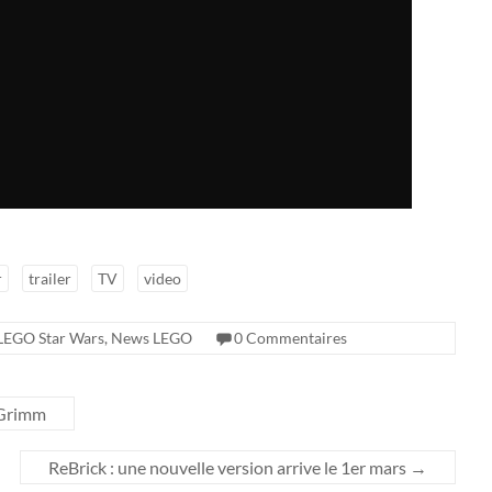
r
trailer
TV
video
LEGO Star Wars
,
News LEGO
0 Commentaires
e Grimm
ReBrick : une nouvelle version arrive le 1er mars
→