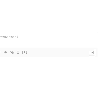
{}
[+]