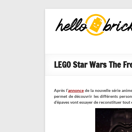
HelloBricks
Blog LEGO,
nouveaut�s
2022, MOCs
et reviews
LEGO Star Wars The Fre
Après l’
annonce
de la nouvelle série anim
permet de découvrir les différents personn
d’épaves vont essayer de reconstituer tout 