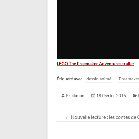
LEGO The Freemaker Adventures trailer
Étiqueté avec :
dessin animé
Freemake
Brickman
18 février 2016
←
Nouvelle lecture : les contes d