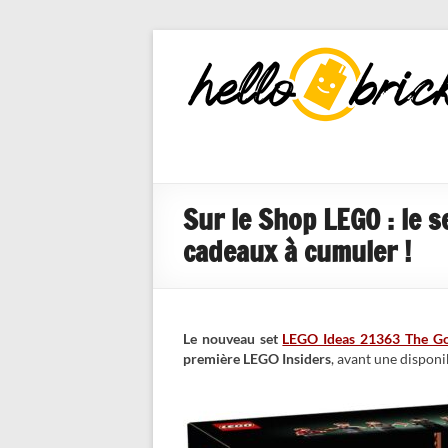
HelloBricks
Blog LEGO,
nouveaut�s
2022, MOCs
et reviews
Sur le Shop LEGO : le 
cadeaux à cumuler !
Le nouveau set
LEGO Ideas 21363 The Go
première LEGO Insiders
, avant une disponi