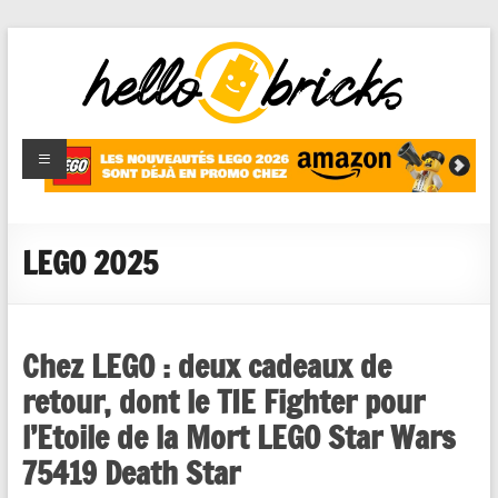
HelloBricks
Blog LEGO,
nouveaut�s
2022,
MOCs et
LEGO 2025
reviews
Chez LEGO : deux cadeaux de
retour, dont le TIE Fighter pour
l’Etoile de la Mort LEGO Star Wars
75419 Death Star