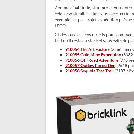
Comme d’habitude, si un projet vous intér
cela devrait aller plus vite avec cet
exemplaires par projet, expédition prévue en
LEGO.
Ci-dessous les liens directs pour commande
tant qu’il reste du stock et vous évite de pas
910054 The Art Factory
(2566 pièces
910055 Gold Mine Expedition
(3382 
910056 Off-Road Adventure
(978 piè
910057 Outlaw Forest Den
(2618 piè
910058 Sequoia Tree Trail
(3187 pièc