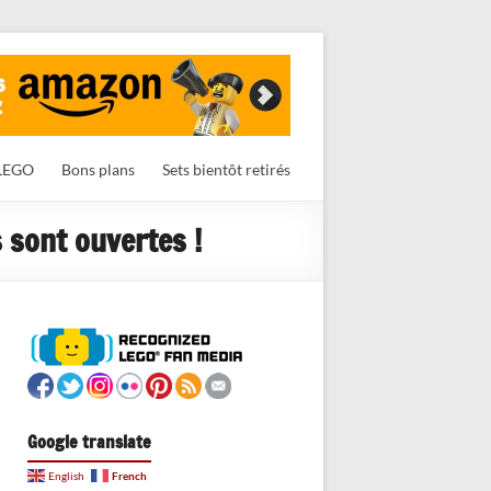
LEGO
Bons plans
Sets bientôt retirés
 sont ouvertes !
Google translate
French
English