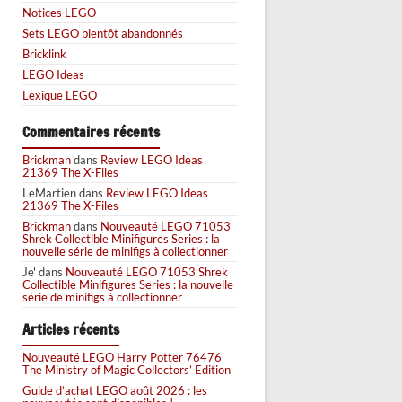
Notices LEGO
Sets LEGO bientôt abandonnés
Bricklink
LEGO Ideas
Lexique LEGO
Commentaires récents
Brickman
dans
Review LEGO Ideas
21369 The X-Files
LeMartien
dans
Review LEGO Ideas
21369 The X-Files
Brickman
dans
Nouveauté LEGO 71053
Shrek Collectible Minifigures Series : la
nouvelle série de minifigs à collectionner
Je'
dans
Nouveauté LEGO 71053 Shrek
Collectible Minifigures Series : la nouvelle
série de minifigs à collectionner
Articles récents
Nouveauté LEGO Harry Potter 76476
The Ministry of Magic Collectors’ Edition
Guide d’achat LEGO août 2026 : les