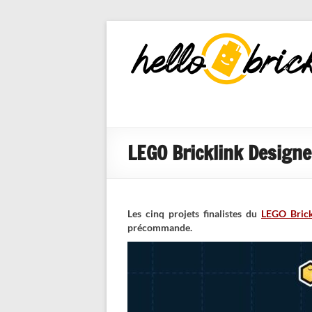
HelloBricks
Blog LEGO,
nouveaut�s
2022, MOCs
et reviews
LEGO Bricklink Designe
Les cinq projets finalistes du
LEGO Brick
précommande.