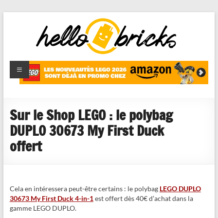
HelloBricks
Blog LEGO,
nouveaut�s
2022,
MOCs et
Sur le Shop LEGO : le polybag
reviews
DUPLO 30673 My First Duck
offert
Cela en intéressera peut-être certains : le polybag
LEGO DUPLO
30673 My First Duck 4-in-1
est offert dès 40€ d’achat dans la
gamme LEGO DUPLO.