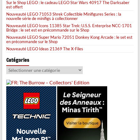
Sur le Shop LEGO : le cadeau LEGO Star Wars 40917 The Darksaber
est offert
Nouveauté LEGO 71053 Shrek Collectible Minifigures Series : la
nouvelle série de minifigs à collectionner
Nouveauté LEGO Icons 11385 Star Trek: U.S.S. Enterprise NCC-1701
Bridge : le set est en précommande sur le Shop
Nouveauté LEGO Super Mario 72051 Donkey Kong Arcade : le set est
en précommande sur le Shop
Nouveauté LEGO Ideas 21369 The X-Files
Catégories
Catégories