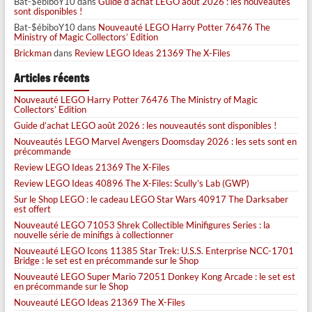
Bat-$ébiboY10
dans
Guide d’achat LEGO août 2026 : les nouveautés
sont disponibles !
Bat-$ébiboY10
dans
Nouveauté LEGO Harry Potter 76476 The
Ministry of Magic Collectors’ Edition
Brickman
dans
Review LEGO Ideas 21369 The X-Files
Articles récents
Nouveauté LEGO Harry Potter 76476 The Ministry of Magic
Collectors’ Edition
Guide d’achat LEGO août 2026 : les nouveautés sont disponibles !
Nouveautés LEGO Marvel Avengers Doomsday 2026 : les sets sont en
précommande
Review LEGO Ideas 21369 The X-Files
Review LEGO Ideas 40896 The X-Files: Scully’s Lab (GWP)
Sur le Shop LEGO : le cadeau LEGO Star Wars 40917 The Darksaber
est offert
Nouveauté LEGO 71053 Shrek Collectible Minifigures Series : la
nouvelle série de minifigs à collectionner
Nouveauté LEGO Icons 11385 Star Trek: U.S.S. Enterprise NCC-1701
Bridge : le set est en précommande sur le Shop
Nouveauté LEGO Super Mario 72051 Donkey Kong Arcade : le set est
en précommande sur le Shop
Nouveauté LEGO Ideas 21369 The X-Files