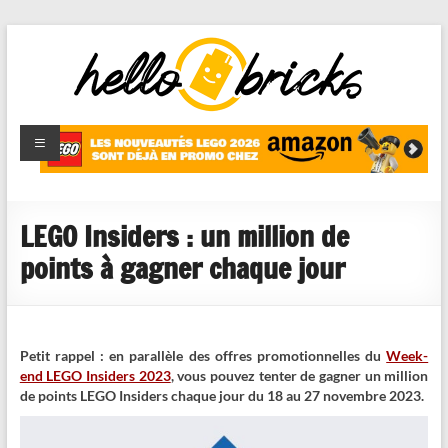
HelloBricks
Blog LEGO,
nouveaut�s
2022,
MOCs et
LEGO Insiders : un million de
reviews
points à gagner chaque jour
Petit rappel : en parallèle des offres promotionnelles du
Week-
end LEGO Insiders 2023
, vous pouvez tenter de gagner un million
de points LEGO Insiders chaque jour du 18 au 27 novembre 2023.