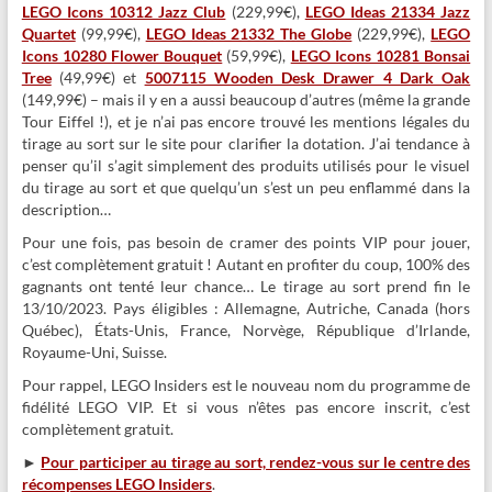
LEGO Icons 10312 Jazz Club
(229,99€),
LEGO Ideas 21334 Jazz
Quartet
(99,99€),
LEGO Ideas 21332 The Globe
(229,99€),
LEGO
Icons 10280 Flower Bouquet
(59,99€),
LEGO Icons 10281 Bonsai
Tree
(49,99€) et
5007115 Wooden Desk Drawer 4 Dark Oak
(149,99€) – mais il y en a aussi beaucoup d’autres (même la grande
Tour Eiffel !), et je n’ai pas encore trouvé les mentions légales du
tirage au sort sur le site pour clarifier la dotation. J’ai tendance à
penser qu’il s’agit simplement des produits utilisés pour le visuel
du tirage au sort et que quelqu’un s’est un peu enflammé dans la
description…
Pour une fois, pas besoin de cramer des points VIP pour jouer,
c’est complètement gratuit ! Autant en profiter du coup, 100% des
gagnants ont tenté leur chance… Le tirage au sort prend fin le
13/10/2023. Pays éligibles : Allemagne, Autriche, Canada (hors
Québec), États-Unis, France, Norvège, République d’Irlande,
Royaume-Uni, Suisse.
Pour rappel, LEGO Insiders est le nouveau nom du programme de
fidélité LEGO VIP. Et si vous n’êtes pas encore inscrit, c’est
complètement gratuit.
►
Pour participer au tirage au sort, rendez-vous sur le centre des
récompenses LEGO Insiders
.