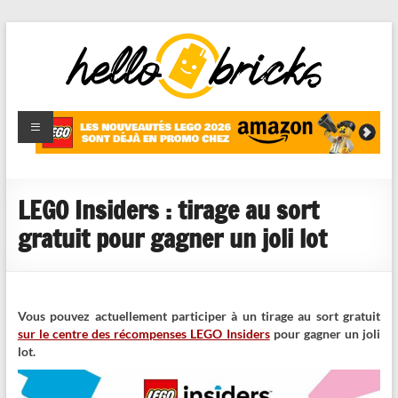
HelloBricks
Blog LEGO,
nouveaut�s
2022,
MOCs et
LEGO Insiders : tirage au sort
reviews
gratuit pour gagner un joli lot
Vous pouvez actuellement participer à un tirage au sort gratuit
sur le centre des récompenses LEGO Insiders
pour gagner un joli
lot.