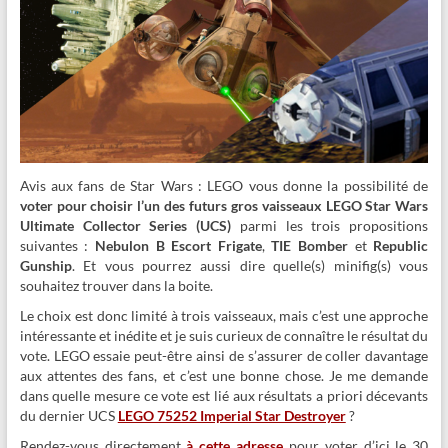
Avis aux fans de Star Wars : LEGO vous donne la possibilité de
voter pour choisir l’un des futurs gros vaisseaux LEGO Star Wars
Ultimate Collector Series (UCS)
parmi les trois propositions
suivantes :
Nebulon B Escort Frigate
,
TIE Bomber
et
Republic
Gunship
. Et vous pourrez aussi dire quelle(s) minifig(s) vous
souhaitez trouver dans la boite.
Le choix est donc limité à trois vaisseaux, mais c’est une approche
intéressante et inédite et je suis curieux de connaître le résultat du
vote. LEGO essaie peut-être ainsi de s’assurer de coller davantage
aux attentes des fans, et c’est une bonne chose. Je me demande
dans quelle mesure ce vote est lié aux résultats a priori décevants
du dernier UCS
LEGO 75252 Imperial Star Destroyer
?
Rendez-vous directement
à cette adresse
pour voter d’ici le 30