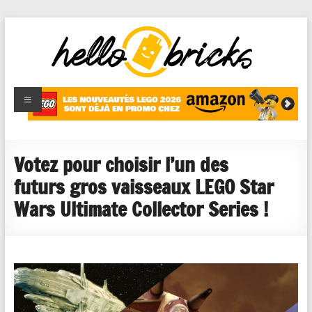
HelloBricks
Blog LEGO,
nouveaut�s
2022,
MOCs et
Votez pour choisir l’un des
reviews
futurs gros vaisseaux LEGO Star
Wars Ultimate Collector Series !