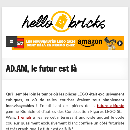
HelloBricks
Blog LEGO,
nouveaut�s
2022,
MOCs et
AD.AM, le futur est là
reviews
Qu’il semble loin le temps où les pièces LEGO était exclusivement
cubiques, et où de telles courbes étaient tout simplement
inenvisageables !
En utilisant des pièces de la
future défunte
gamme Bionicle et d’autres des Constraction Figures LEGO Star
Wars,
Tremah
a réalisé cet intéressant androïde auquel le code
couleur quasiment exclusivement blanc confère un côté futuriste
et très graphique. Le futur est déjà là !