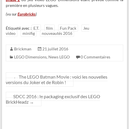
première en plusieurs vagues.
(vu sur
Eurobricks
)
Étiqueté avec :
E.T.
film
Fun Pack
Jeu
video
minifig
nouveautés 2016
Brickman
21 juillet 2016
LEGO Dimensions
,
News LEGO
0 Commentaires
←
The LEGO Batman Movie : voici les nouvelles
versions du Joker et de Robin !
SDCC 2016 : le packaging exclusif des LEGO
BrickHeadz
→