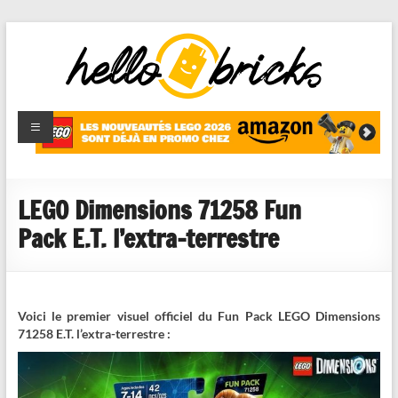
HelloBricks
Blog LEGO,
nouveaut�s
2022,
MOCs et
LEGO Dimensions 71258 Fun
reviews
Pack E.T. l’extra-terrestre
Voici le premier visuel officiel du Fun Pack LEGO Dimensions
71258 E.T. l’extra-terrestre :