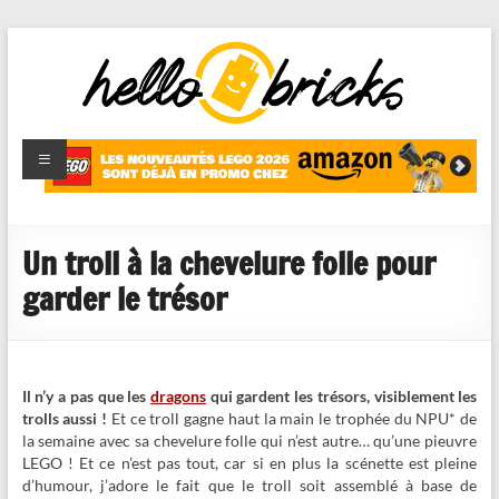
HelloBricks
Blog LEGO,
nouveaut�s
2022,
MOCs et
Un troll à la chevelure folle pour
reviews
garder le trésor
Il n’y a pas que les
dragons
qui gardent les trésors, visiblement les
trolls aussi !
Et ce troll gagne haut la main le trophée du NPU* de
la semaine avec sa chevelure folle qui n’est autre… qu’une pieuvre
LEGO ! Et ce n’est pas tout, car si en plus la scénette est pleine
d’humour, j’adore le fait que le troll soit assemblé à base de