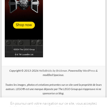
Copyright © 2013-2026
HelloBricks by Brickman
. Powered by
WordPress
&
modified Spacious.
Toutes les images, photos et créations présentes sur ce site sont la propriété de leurs
auteurs. LEGO® est une marque déposée par The LEGO Group qui n'approuve ni ne
sponsorise ce blog.
En poursuivant votre navigation sur ce site, vous acceptez
HelloBricks participe au Programme Partenaires d'Amazon EU, un programme