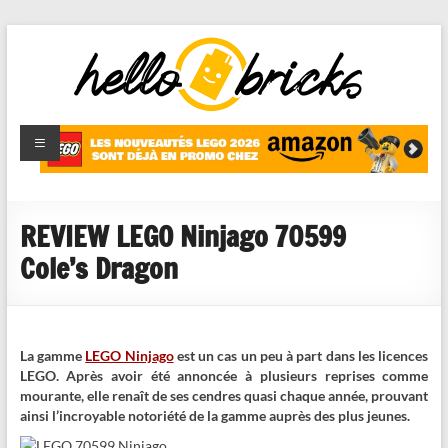
HelloBricks
Blog LEGO,
nouveaut�s
2022,
MOCs et
REVIEW LEGO Ninjago 70599
reviews
Cole’s Dragon
La gamme
LEGO Ninjago
est un cas un peu à part dans les licences
LEGO. Après avoir été annoncée à plusieurs reprises comme
mourante, elle renaît de ses cendres quasi chaque année, prouvant
ainsi l’incroyable notoriété de la gamme auprès des plus jeunes.