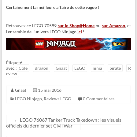
Certainement la meilleure affaire de cette vague !
Retrouvez ce LEGO 70599
sur le Shop@Home
ou
sur Amazon
, et
l’ensemble de l’univers LEGO Ninjago
ici
!
Étiqueté
avec :
Cole
dragon
Gnaat
LEGO
ninja
pirate
R
eview
Gnaat
15 mai 2016
LEGO Ninjago
,
Reviews LEGO
0 Commentaires
←
LEGO 76067 Tanker Truck Takedown : les visuels
officiels du dernier set Civil War