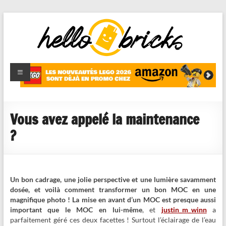
HelloBricks
Blog LEGO,
nouveaut�s
2022,
MOCs et
Vous avez appelé la maintenance
reviews
?
Un bon cadrage, une jolie perspective et une lumière savamment
dosée, et voilà comment transformer un bon MOC en une
magnifique photo ! La mise en avant d’un MOC est presque aussi
important que le MOC en lui-même
, et
justin_m_winn
a
parfaitement géré ces deux facettes ! Surtout l’éclairage de l’eau