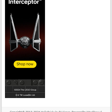
Copyright © 2013-2026
HelloBricks by Brickman
. Powered by
WordPress
&