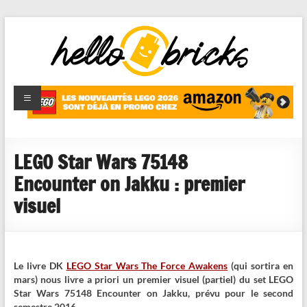
HelloBricks
Blog LEGO,
nouveaut�s
2022,
MOCs et
LEGO Star Wars 75148
reviews
Encounter on Jakku : premier
visuel
Le livre DK
LEGO Star Wars The Force Awakens
(qui sortira en
mars) nous livre a priori un premier visuel (partiel) du set LEGO
Star Wars 75148 Encounter on Jakku, prévu pour le second
semestre 2016.