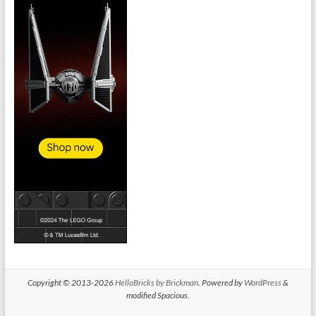
Copyright © 2013-2026
HelloBricks by Brickman
. Powered by
WordPress
&
modified Spacious.