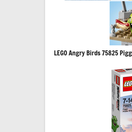
LEGO Angry Birds 75825 Pigg