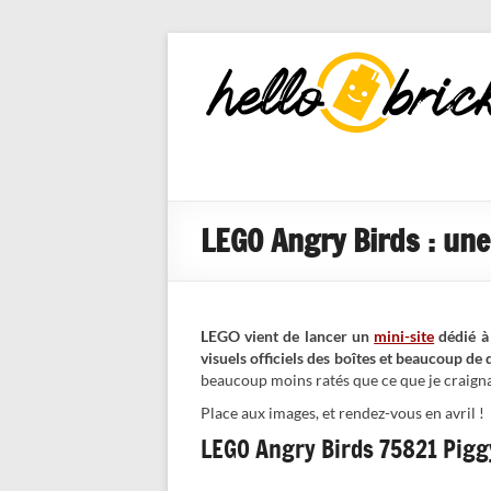
HelloBricks
Blog LEGO,
nouveaut�s
2022, MOCs
et reviews
LEGO Angry Birds : une
LEGO vient de lancer un
mini-site
dédié à
visuels officiels des boîtes et beaucoup de 
beaucoup moins ratés que ce que je craigna
Place aux images, et rendez-vous en avril !
LEGO Angry Birds 75821 Pigg