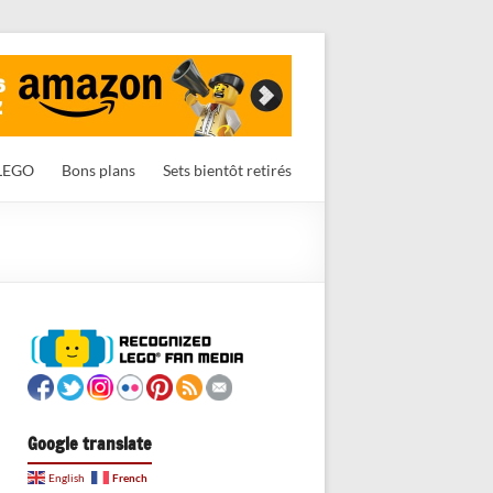
LEGO
Bons plans
Sets bientôt retirés
Google translate
French
English