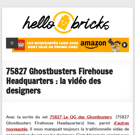
HelloBricks
Blog LEGO,
nouveaut�s
2022,
MOCs et
75827 Ghostbusters Firehouse
reviews
Headquarters : la vidéo des
designers
Avec la sortie du set
75827 Le QG des Ghostbusters
(75827
Ghostbusters Firehouse Headquarters) hier, parmi
d’autres
nouveautés
, il nous manquait toujours la traditionnelle vidéo de
présentation du set par les designers. C’est désormais corrigé avec