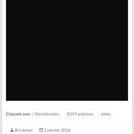
Étiqueté avec :
Ghostbusters
SOS Fantômes
video
Brickman
2 janvier 2016