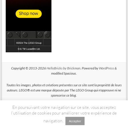
Copyright © 2013-2026
HelloBricks by Brickman
. Powered by
WordPress
&
modified Spacious.
Toutes les images, photos et créations présentes sur ce site sont la propriété de leurs
auteurs. LEGO® est une marque déposée par The LEGO Group qui n'approuve ni ne
sponsorise ce blog.
En poursuivant votre navigation sur ce site, vous acceptez
HelloBricks participe au Programme Partenaires d'Amazon EU, un programme
d'affiliation conçu pour permettre à des sites de percevoir une rémunération grace à
l’utilisation de cookies pour améliorer votre expérience de
la création de liens vers Amazon.fr
navigation.
Accepter