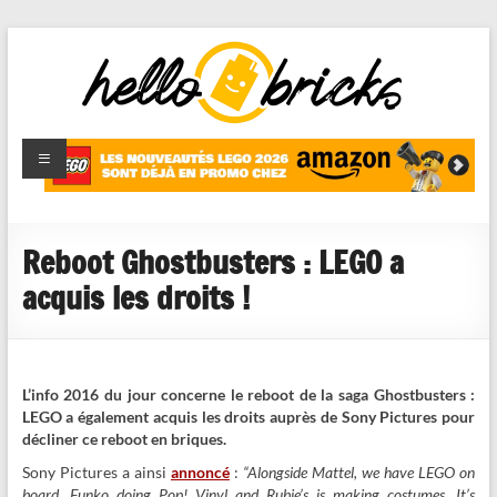
HelloBricks
Blog LEGO,
nouveaut�s
2022,
MOCs et
Reboot Ghostbusters : LEGO a
reviews
acquis les droits !
L’info 2016 du jour concerne le reboot de la saga Ghostbusters :
LEGO a également acquis les droits auprès de Sony Pictures pour
décliner ce reboot en briques.
Sony Pictures a ainsi
annoncé
:
“Alongside Mattel, we have LEGO on
board, Funko doing Pop! Vinyl and Rubie’s is making costumes. It’s