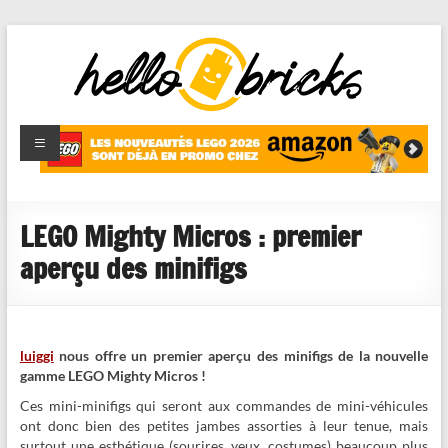
HelloBricks
Blog LEGO,
nouveaut�s
2022,
MOCs et
LEGO Mighty Micros : premier
reviews
aperçu des minifigs
luiggi
nous offre un premier aperçu des minifigs de la nouvelle
gamme LEGO Mighty Micros !
Ces mini-minifigs qui seront aux commandes de mini-véhicules
ont donc bien des petites jambes assorties à leur tenue, mais
surtout une esthétique (sourires, yeux, costumes) beaucoup plus