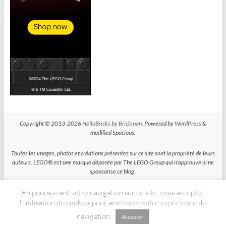
Copyright © 2013-2026
HelloBricks by Brickman
. Powered by
WordPress
&
modified Spacious.
Toutes les images, photos et créations présentes sur ce site sont la propriété de leurs
auteurs. LEGO® est une marque déposée par The LEGO Group qui n'approuve ni ne
sponsorise ce blog.
En poursuivant votre navigation sur ce site, vous acceptez
HelloBricks participe au Programme Partenaires d'Amazon EU, un programme
d'affiliation conçu pour permettre à des sites de percevoir une rémunération grace à
l’utilisation de cookies pour améliorer votre expérience de
la création de liens vers Amazon.fr
navigation.
Accepter