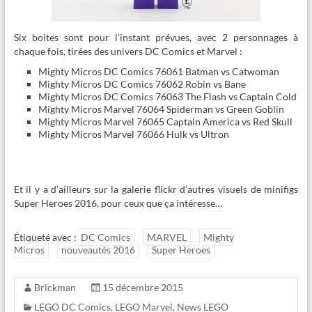
Six boites sont pour l’instant prévues, avec 2 personnages à
chaque fois, tirées des univers DC Comics et Marvel :
Mighty Micros DC Comics 76061 Batman vs Catwoman
Mighty Micros DC Comics 76062 Robin vs Bane
Mighty Micros DC Comics 76063 The Flash vs Captain Cold
Mighty Micros Marvel 76064 Spiderman vs Green Goblin
Mighty Micros Marvel 76065 Captain America vs Red Skull
Mighty Micros Marvel 76066 Hulk vs Ultron
Et il y a d’ailleurs sur la galerie flickr d’autres visuels de minifigs
Super Heroes 2016, pour ceux que ça intéresse…
Étiqueté avec :
DC Comics
MARVEL
Mighty
Micros
nouveautés 2016
Super Heroes
Brickman
15 décembre 2015
LEGO DC Comics
,
LEGO Marvel
,
News LEGO