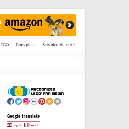
LEGO
Bons plans
Sets bientôt retirés
Google translate
French
English