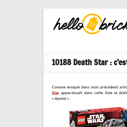
HelloBricks
Blog LEGO,
nouveaut�s
2022, MOCs
et reviews
10188 Death Star : c’est
Comme évoqué dans mon précédent articl
Star
apparaissait dans cette liste et ét
« épuisé ».