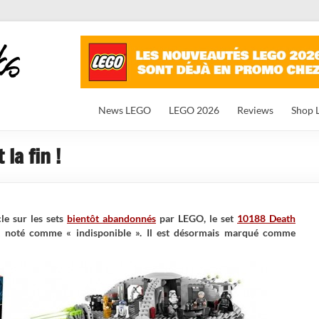
News LEGO
LEGO 2026
Reviews
Shop 
 la fin !
e sur les sets
bientôt abandonnés
par LEGO, le set
10188 Death
ait noté comme « indisponible ». Il est désormais marqué comme