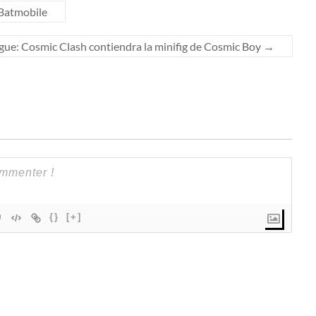
Batmobile
ue: Cosmic Clash contiendra la minifig de Cosmic Boy
→
{}
[+]