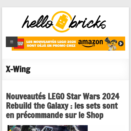
HelloBricks
Blog LEGO,
nouveaut�s
2022,
MOCs et
X-Wing
reviews
Nouveautés LEGO Star Wars 2024
Rebuild the Galaxy : les sets sont
en précommande sur le Shop