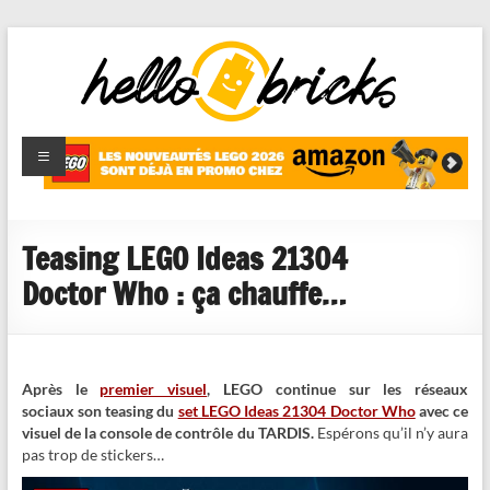
HelloBricks
Blog LEGO,
nouveaut�s
2022,
MOCs et
Teasing LEGO Ideas 21304
reviews
Doctor Who : ça chauffe…
Après le
premier visuel
, LEGO continue sur les réseaux
sociaux son teasing du
set LEGO Ideas 21304 Doctor Who
avec ce
visuel de la console de contrôle du TARDIS.
Espérons qu’il n’y aura
pas trop de stickers…