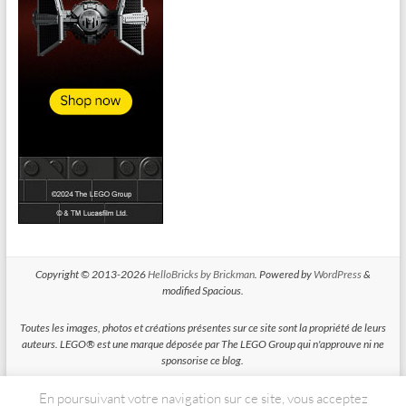
Copyright © 2013-2026
HelloBricks by Brickman
. Powered by
WordPress
&
modified Spacious.
Toutes les images, photos et créations présentes sur ce site sont la propriété de leurs
auteurs. LEGO® est une marque déposée par The LEGO Group qui n'approuve ni ne
sponsorise ce blog.
En poursuivant votre navigation sur ce site, vous acceptez
HelloBricks participe au Programme Partenaires d'Amazon EU, un programme