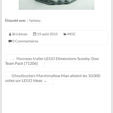
Étiqueté avec :
fantasy
Brickman
19 août 2015
MOC
0 Commentaires
←
Nouveau trailer LEGO Dimensions Scooby-Doo
Team Pack (71206)
Ghostbusters Marshmallow Man atteint les 10.000
votes sur LEGO Ideas
→