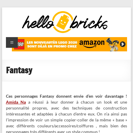
HelloBricks
Blog LEGO,
nouveaut�s
2022,
MOCs et
Fantasy
reviews
Ces personnages Fantasy donnent envie d’en voir davantage !
Amida Na
a réussi à leur donner à chacun un look et une
personnalité propres, avec des techniques de construction
intéressantes et adaptées à chacun d’entre eux. On n’a ainsi pas
l’impression de voir un simple copier-coller de la même « base »
avec différents couleurs/accessoires/coiffures , mais bien des
personnages très différents avec un style commun !