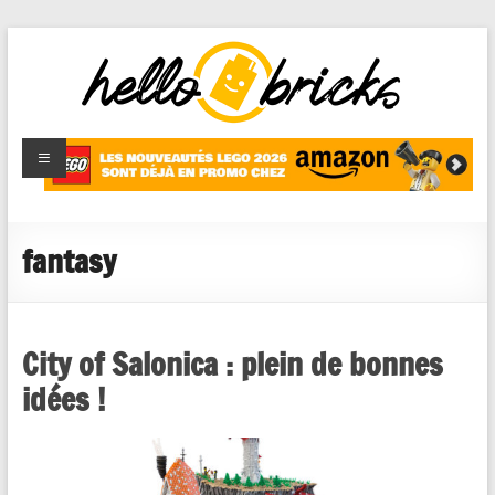
HelloBricks
Blog LEGO,
nouveaut�s
2022,
MOCs et
fantasy
reviews
City of Salonica : plein de bonnes
idées !