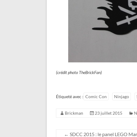
(crédit photo TheBrickFan)
Étiqueté avec :
Comic Con
Ninjago
Brickman
23 juillet 2015
N
←
SDCC 2015 : le panel LEGO Marv