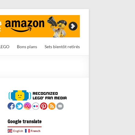
LEGO
Bons plans
Sets bientôt retirés
Google translate
French
English