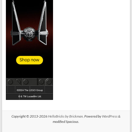
Copyright © 2013-2026
HelloBricks by Brickman
. Powered by
WordPress
&
modified Spacious.