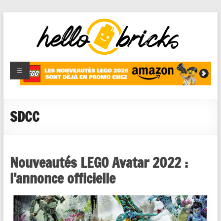
HelloBricks
Blog LEGO,
nouveaut�s
2022,
MOCs et
SDCC
reviews
Nouveautés LEGO Avatar 2022 :
l’annonce officielle