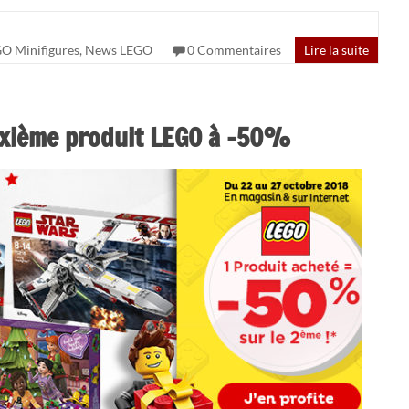
O Minifigures
,
News LEGO
0 Commentaires
Lire la suite
euxième produit LEGO à -50%