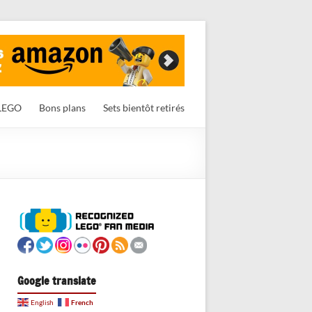
LEGO
Bons plans
Sets bientôt retirés
Google translate
French
English