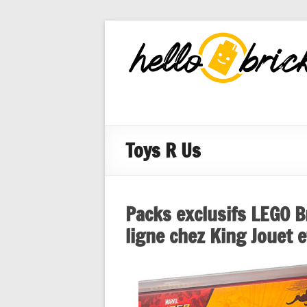
HelloBricks
Blog LEGO,
nouveaut�s
2022, MOCs
et reviews
Toys R Us
Packs exclusifs LEGO B
ligne chez King Jouet e