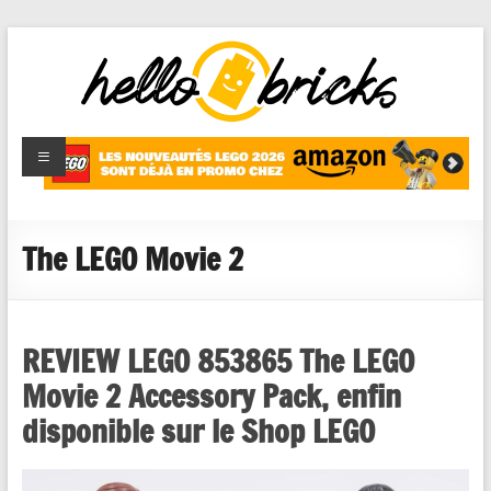
HelloBricks
Blog LEGO,
nouveaut�s
2022,
MOCs et
The LEGO Movie 2
reviews
REVIEW LEGO 853865 The LEGO
Movie 2 Accessory Pack, enfin
disponible sur le Shop LEGO