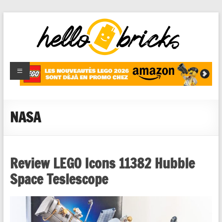
HelloBricks
Blog LEGO,
nouveaut�s
2022,
MOCs et
NASA
reviews
Review LEGO Icons 11382 Hubble
Space Teslescope