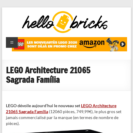
HelloBricks
Blog LEGO,
nouveaut�s
2022,
MOCs et
LEGO Architecture 21065
reviews
Sagrada Família
LEGO dévoile aujourd’hui le nouveau set
LEGO Architecture
21065 Sagrada Família
(12060 pièces, 749,99€), le plus gros set
jamais commercialisé par la marque (en termes de nombre de
pièces).